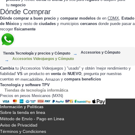
tu
negocio
Dónde Comprar
Dónde comprar a buen precio
y
comparar modelos
de
en
CDMX
,
Estado
de México
y resto de
ciudades
y municipios
cercanos
donde puede pasar a
recoger
físicamente
Accesorios y Cómputo
Tienda Tecnología y precios y Cómputo
Accesorios Videojuegos y Cómputo
Cambia
tu (Accesorios Videojuegos ) "usado" y obtén 'mejor rendimiento y
fiabilidad'
VS
un producto en
venta
de
NUEVO
, pregunta por nuestras
cuentas en
,
y
compara beneficios
mercadolibre
Amazon
Tecnologia y software TPV
Tiendas de tecnología informática
Precios en pesos Mexicanos (MXN)
Información y Politicas
Sobre la tienda en linea
Método de Envío - Pago en Linea
Aviso de Privacidad
Términos y Condiciones