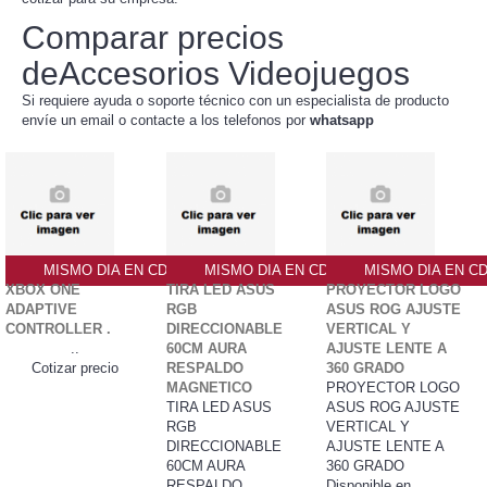
Comparar precios
deAccesorios Videojuegos
Si requiere ayuda o soporte técnico con un especialista de producto
envíe un email o contacte a los telefonos por
whatsapp
MISMO DIA EN CDMX
MISMO DIA EN CDMX
MISMO DIA EN C
XBOX ONE
TIRA LED ASUS
PROYECTOR LOGO
ADAPTIVE
RGB
ASUS ROG AJUSTE
CONTROLLER .
DIRECCIONABLE
VERTICAL Y
..
60CM AURA
AJUSTE LENTE A
Cotizar precio
RESPALDO
360 GRADO
MAGNETICO
PROYECTOR LOGO
TIRA LED ASUS
ASUS ROG AJUSTE
RGB
VERTICAL Y
DIRECCIONABLE
AJUSTE LENTE A
60CM AURA
360 GRADO
RESPALDO
Disponible en