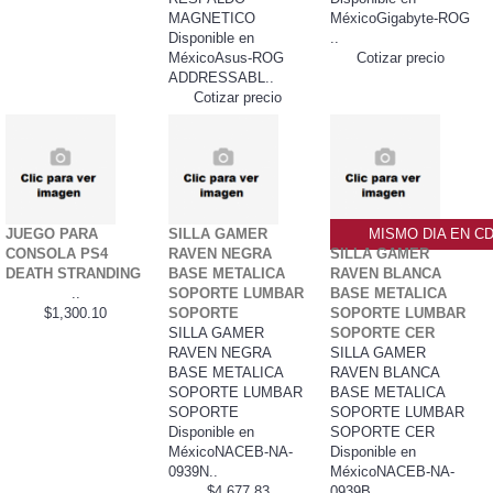
MAGNETICO
MéxicoGigabyte-ROG
Disponible en
..
MéxicoAsus-ROG
Cotizar precio
ADDRESSABL..
Cotizar precio
JUEGO PARA
SILLA GAMER
MISMO DIA EN C
CONSOLA PS4
RAVEN NEGRA
SILLA GAMER
DEATH STRANDING
BASE METALICA
RAVEN BLANCA
..
SOPORTE LUMBAR
BASE METALICA
$1,300.10
SOPORTE
SOPORTE LUMBAR
SILLA GAMER
SOPORTE CER
RAVEN NEGRA
SILLA GAMER
BASE METALICA
RAVEN BLANCA
SOPORTE LUMBAR
BASE METALICA
SOPORTE
SOPORTE LUMBAR
Disponible en
SOPORTE CER
MéxicoNACEB-NA-
Disponible en
0939N..
MéxicoNACEB-NA-
$4,677.83
0939B..