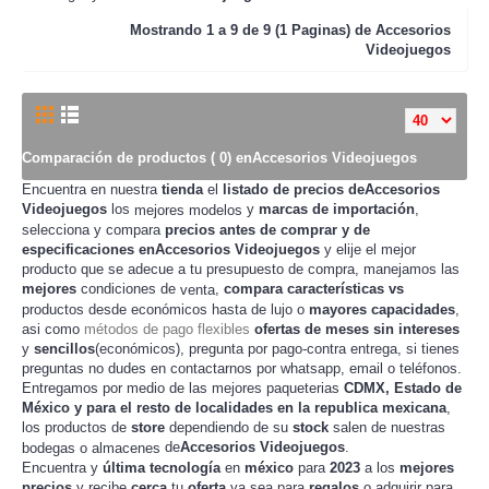
Mostrando
1 a 9 de 9 (1 Paginas) de
Accesorios
Videojuegos
Comparación de productos ( 0) enAccesorios Videojuegos
Encuentra en nuestra
tienda
el
listado de precios deAccesorios
Videojuegos
los
y
marcas de importación
,
mejores modelos
selecciona y compara
precios
antes de
comprar
y de
especificaciones enAccesorios Videojuegos
y elije el mejor
producto que se adecue a tu presupuesto de
, manejamos las
compra
mejores
condiciones de
,
compara
características
vs
venta
productos desde
hasta de lujo o
mayores capacidades
,
económicos
asi como
métodos de pago flexibles
ofertas de meses sin intereses
y
sencillos
(económicos), pregunta por pago-contra entrega, si tienes
preguntas no dudes en contactarnos por whatsapp, email o teléfonos.
Entregamos por medio de las mejores paqueterias
CDMX, Estado de
México y para el resto de localidades en la republica mexicana
,
los productos de
store
dependiendo de su
stock
salen de nuestras
de
Accesorios Videojuegos
.
bodegas o almacenes
Encuentra y
última tecnología
en
méxico
para
2023
a los
mejores
precios
y recibe
cerca
tu
oferta
ya sea para
regalos
o adquirir para