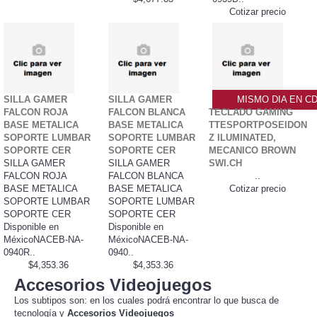
Cotizar precio
SILLA GAMER
SILLA GAMER
MISMO DIA EN C
FALCON ROJA
FALCON BLANCA
TECLADO GAMING
BASE METALICA
BASE METALICA
TTESPORTPOSEIDON
SOPORTE LUMBAR
SOPORTE LUMBAR
Z ILUMINATED,
SOPORTE CER
SOPORTE CER
MECANICO BROWN
SILLA GAMER
SILLA GAMER
SWI.CH
FALCON ROJA
FALCON BLANCA
..
BASE METALICA
BASE METALICA
Cotizar precio
SOPORTE LUMBAR
SOPORTE LUMBAR
SOPORTE CER
SOPORTE CER
Disponible en
Disponible en
MéxicoNACEB-NA-
MéxicoNACEB-NA-
0940R..
0940..
$4,353.36
$4,353.36
Accesorios Videojuegos
Los subtipos son: en los cuales podrá encontrar lo que busca de
tecnología y
Accesorios Videojuegos