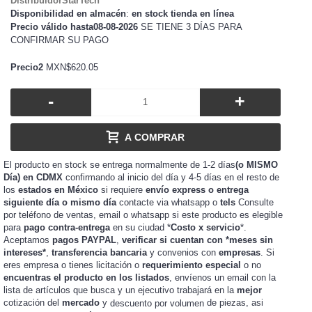
DistribuidorStarTech
Disponibilidad en almacén
:
en stock tienda en línea
Precio válido hasta08-08-2026
SE TIENE 3 DÍAS PARA
CONFIRMAR SU PAGO
Precio2
MXN$620.05
-
+
A COMPRAR
El producto en stock se entrega normalmente de 1-2 días
(o MISMO
Día) en CDMX
confirmando al inicio del día y 4-5 días en el resto de
los
estados en México
si requiere
envío express o entrega
siguiente día o mismo día
contacte via whatsapp o
tels
Consulte
por teléfono de ventas, email o whatsapp si este producto es elegible
para
pago contra-entrega
en su ciudad *
Costo x servicio
*.
Aceptamos
pagos PAYPAL
,
verificar si cuentan con *meses sin
intereses*
,
transferencia bancaria
y convenios con
empresas
. Si
eres
o tienes
o
requerimiento especial
o no
empresa
licitación
encuentras el producto en los listados
, envíenos un email con la
lista de artículos que busca y un ejecutivo trabajará en la
mejor
cotización del
mercado
y
de piezas, asi
descuento por volumen