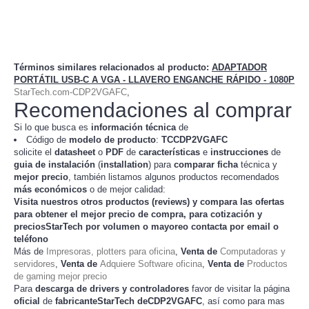
Términos similares relacionados al producto
:
ADAPTADOR
PORTÁTIL USB-C A VGA - LLAVERO ENGANCHE RÁPIDO - 1080P
StarTech.com-CDP2VGAFC
,
Recomendaciones al comprar
Si lo que busca es
información técnica
de
Código de
modelo de producto
:
TC
CDP2VGAFC
solicite el
datasheet
o
PDF
de
características
e
instrucciones
de
guia de instalación
(
installation
) para
comparar
ficha
técnica y
mejor precio
, también listamos algunos productos recomendados
más económicos
o de mejor calidad:
Visita nuestros otros productos (
reviews
) y compara las ofertas
para obtener el mejor
precio de compra
, para cotización y
preciosStarTech
por volumen o mayoreo contacta por email o
teléfono
Más de
Impresoras, plotters para oficina
,
Venta de
Computadoras y
servidores
,
Venta de
Adquiere Software oficina
,
Venta de
Productos
de gaming mejor precio
Para
descarga de drivers y controladores
favor de visitar la página
oficial
de
fabricanteStarTech deCDP2VGAFC
, así como para mas