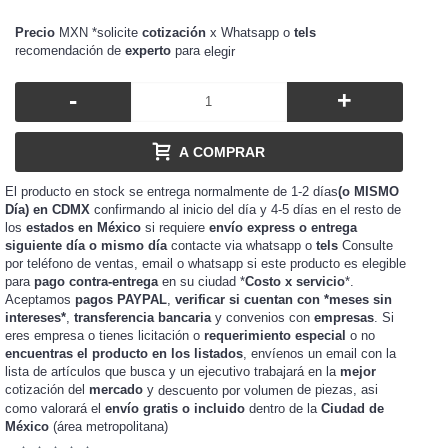
Precio
MXN *solicite
cotización
x Whatsapp o
tels
recomendación de
experto
para
elegir
-
+
A COMPRAR
El producto en stock se entrega normalmente de 1-2 días
(o MISMO
Día) en CDMX
confirmando al inicio del día y 4-5 días en el resto de
los
estados en México
si requiere
envío express o entrega
siguiente día o mismo día
contacte via whatsapp o
tels
Consulte
por teléfono de ventas, email o whatsapp si este producto es elegible
para
pago contra-entrega
en su ciudad *
Costo x servicio
*.
Aceptamos
pagos PAYPAL
,
verificar si cuentan con *meses sin
intereses*
,
transferencia bancaria
y convenios con
empresas
. Si
eres
o tienes
o
requerimiento especial
o no
empresa
licitación
encuentras el producto en los listados
, envíenos un email con la
lista de artículos que busca y un ejecutivo trabajará en la
mejor
cotización del
mercado
y
de piezas, asi
descuento por volumen
como valorará el
envío gratis o incluido
dentro de la
Ciudad de
México
(área metropolitana)