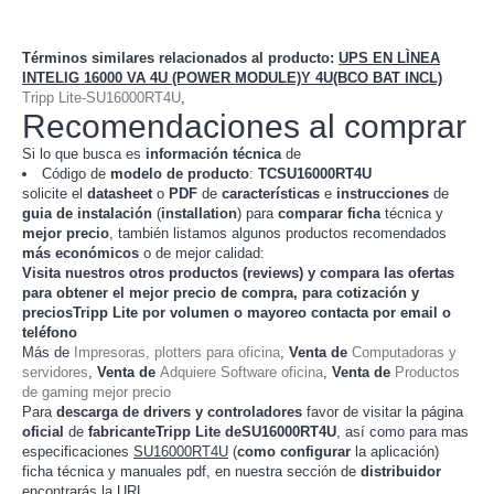
Términos similares relacionados al producto
:
UPS EN LÌNEA
INTELIG 16000 VA 4U (POWER MODULE)Y 4U(BCO BAT INCL)
Tripp Lite-SU16000RT4U
,
Recomendaciones al comprar
Si lo que busca es
información técnica
de
Código de
modelo de producto
:
TC
SU16000RT4U
solicite el
datasheet
o
PDF
de
características
e
instrucciones
de
guia de instalación
(
installation
) para
comparar
ficha
técnica y
mejor precio
, también listamos algunos productos recomendados
más económicos
o de mejor calidad:
Visita nuestros otros productos (
reviews
) y compara las ofertas
para obtener el mejor
precio de compra
, para cotización y
preciosTripp Lite
por volumen o mayoreo contacta por email o
teléfono
Más de
Impresoras, plotters para oficina
,
Venta de
Computadoras y
servidores
,
Venta de
Adquiere Software oficina
,
Venta de
Productos
de gaming mejor precio
Para
descarga de drivers y controladores
favor de visitar la página
oficial
de
fabricanteTripp Lite deSU16000RT4U
, así como para mas
especificaciones
SU16000RT4U
(
como configurar
la
)
aplicación
ficha técnica y manuales pdf, en nuestra sección de
distribuidor
encontrarás la URL.