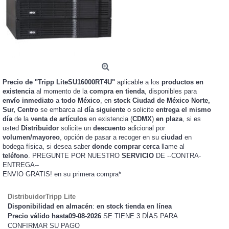
Precio de "Tripp LiteSU16000RT4U"
aplicable a los
productos en
existencia
al momento de la
compra en tienda
, disponibles para
envío inmediato
a
todo México
, en
stock
Ciudad de México Norte,
Sur, Centro
se embarca al
día siguiente
o solicite
entrega el mismo
día
de la
venta de artículos
en existencia (
CDMX
)
en plaza
, si es
usted
Distribuidor
solicite un
descuento
adicional por
volumen/mayoreo
, opción de pasar a recoger en su
ciudad
en
bodega física, si desea saber
donde comprar cerca
llame al
teléfono
. PREGUNTE POR NUESTRO
SERVICIO
DE --CONTRA-
ENTREGA--
ENVIO GRATIS!
en su primera compra*
DistribuidorTripp Lite
Disponibilidad en almacén
:
en stock tienda en línea
Precio válido hasta09-08-2026
SE TIENE 3 DÍAS PARA
CONFIRMAR SU PAGO