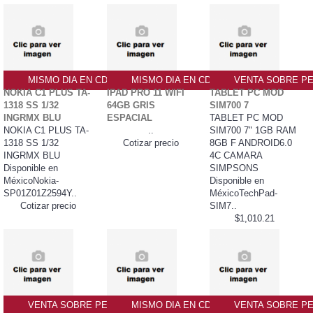
MISMO DIA EN CDMX
MISMO DIA EN CDMX
VENTA SOBRE PE
NOKIA C1 PLUS TA-
IPAD PRO 11 WIFI
TABLET PC MOD
1318 SS 1/32
64GB GRIS
SIM700 7
INGRMX BLU
ESPACIAL
TABLET PC MOD
NOKIA C1 PLUS TA-
..
SIM700 7" 1GB RAM
1318 SS 1/32
Cotizar precio
8GB F ANDROID6.0
INGRMX BLU
4C CAMARA
Disponible en
SIMPSONS
MéxicoNokia-
Disponible en
SP01Z01Z2594Y..
MéxicoTechPad-
Cotizar precio
SIM7..
$1,010.21
VENTA SOBRE PEDIDO PO
MISMO DIA EN CDMX
VENTA SOBRE PE