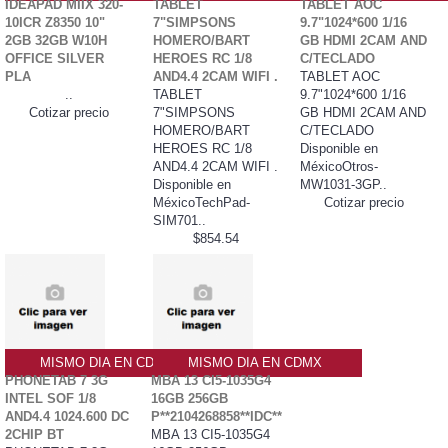
IDEAPAD MIIX 320-
TABLET
TABLET AOC
10ICR Z8350 10"
7"SIMPSONS
9.7"1024*600 1/16
2GB 32GB W10H
HOMERO/BART
GB HDMI 2CAM AND
OFFICE SILVER
HEROES RC 1/8
C/TECLADO
PLA
AND4.4 2CAM WIFI .
TABLET AOC
..
TABLET
9.7"1024*600 1/16
Cotizar precio
7"SIMPSONS
GB HDMI 2CAM AND
HOMERO/BART
C/TECLADO
HEROES RC 1/8
Disponible en
AND4.4 2CAM WIFI .
MéxicoOtros-
Disponible en
MW1031-3GP..
MéxicoTechPad-
Cotizar precio
SIM701..
$854.54
MISMO DIA EN CDMX
MISMO DIA EN CDMX
PHONETAB 7 3G
MBA 13 CI5-1035G4
INTEL SOF 1/8
16GB 256GB
AND4.4 1024.600 DC
P**2104268858**IDC**
2CHIP BT
MBA 13 CI5-1035G4