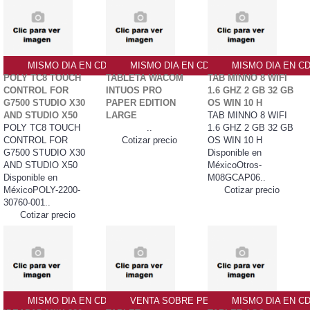
MISMO DIA EN CDMX
MISMO DIA EN CDMX
MISMO DIA EN C
POLY TC8 TOUCH
TABLETA WACOM
TAB MINNO 8 WIFI
CONTROL FOR
INTUOS PRO
1.6 GHZ 2 GB 32 GB
G7500 STUDIO X30
PAPER EDITION
OS WIN 10 H
AND STUDIO X50
LARGE
TAB MINNO 8 WIFI
POLY TC8 TOUCH
..
1.6 GHZ 2 GB 32 GB
CONTROL FOR
Cotizar precio
OS WIN 10 H
G7500 STUDIO X30
Disponible en
AND STUDIO X50
MéxicoOtros-
Disponible en
M08GCAP06..
MéxicoPOLY-2200-
Cotizar precio
30760-001..
Cotizar precio
MISMO DIA EN CDMX
VENTA SOBRE PEDIDO PO
MISMO DIA EN C