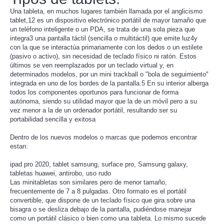
Una tableta, en muchos lugares también llamada por el anglicismo
tablet,1​2​ es un dispositivo electrónico portátil de mayor tamaño que
un teléfono inteligente o un PDA, se trata de una sola pieza que
integra3​ una pantalla táctil (sencilla o multitáctil) que emite luz4​ ​y
con la que se interactúa primariamente con los dedos o un estilete
(pasivo o activo), sin necesidad de teclado físico ni ratón. Estos
últimos se ven reemplazados por un teclado virtual y, en
determinados modelos, por un mini trackball o "bola de seguimiento"
integrada en uno de los bordes de la pantalla.5​ En su interior alberga
todos los componentes oportunos para funcionar de forma
autónoma, siendo su utilidad mayor que la de un móvil pero a su
vez menor a la de un ordenador portátil, resultando ser su
portabilidad sencilla y exitosa
Dentro de los nuevos modelos o marcas que podemos encontrar
estan:
ipad pro 2020, tablet samsung, surface pro, Samsung galaxy,
tabletas huawei, antirobo, uso rudo
Las minitabletas son similares pero de menor tamaño,
frecuentemente de 7 a 8 pulgadas. Otro formato es el portátil
convertible, que dispone de un teclado físico que gira sobre una
bisagra o se desliza debajo de la pantalla, pudiéndose manejar
como un portátil clásico o bien como una tableta. Lo mismo sucede