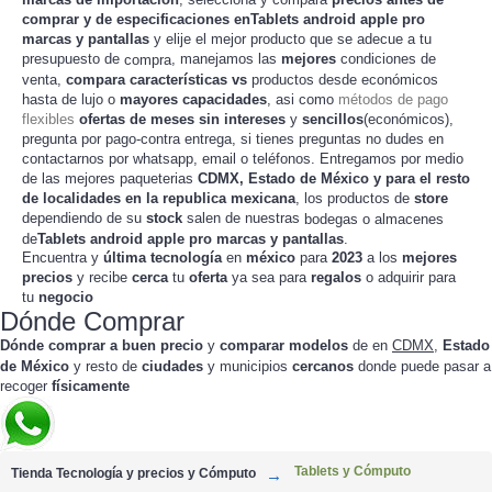
comprar
y de especificaciones enTablets android apple pro
marcas y pantallas
y elije el mejor producto que se adecue a tu
presupuesto de
, manejamos las
mejores
condiciones de
compra
,
compara
características
vs
productos desde
venta
económicos
hasta de lujo o
mayores capacidades
, asi como
métodos de pago
flexibles
ofertas de meses sin intereses
y
sencillos
(económicos),
pregunta por pago-contra entrega, si tienes preguntas no dudes en
contactarnos por whatsapp, email o teléfonos. Entregamos por medio
de las mejores paqueterias
CDMX, Estado de México y para el resto
de localidades en la republica mexicana
, los productos de
store
dependiendo de su
stock
salen de nuestras
bodegas o almacenes
de
Tablets android apple pro marcas y pantallas
.
Encuentra y
última tecnología
en
méxico
para
2023
a los
mejores
precios
y recibe
cerca
tu
oferta
ya sea para
regalos
o adquirir para
tu
negocio
Dónde Comprar
Dónde comprar a buen precio
y
comparar modelos
de
en
CDMX
,
Estado
de México
y resto de
ciudades
y municipios
cercanos
donde puede pasar a
recoger
físicamente
Tablets y Cómputo
Tienda Tecnología y precios y Cómputo