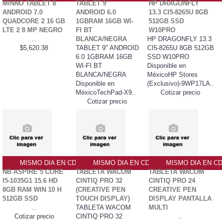
MINNO TABLET 8
TABLET 9"
HP DRAGONFLY
ANDROID 7.0
ANDROID 6.0
13.3 CI5-8265U 8GB
QUADCORE 2 16 GB
1GBRAM 16GB WI-
512GB SSD
LTE 2 8 MP NEGRO
FI BT
W10PRO
..
BLANCA/NEGRA
HP DRAGONFLY 13.3
$5,620.38
TABLET 9" ANDROID
CI5-8265U 8GB 512GB
6.0 1GBRAM 16GB
SSD W10PRO
WI-FI BT
Disponible en
BLANCA/NEGRA
MéxicoHP Stores
Disponible en
(Exclusivo)-9WP17LA..
MéxicoTechPad-X9..
Cotizar precio
Cotizar precio
MISMO DIA EN CDMX
MISMO DIA EN CDMX
MISMO DIA EN C
NB ASPIRE 5 CORE
TABLETA WACOM
TABLETA WACOM
I5-1035G1 15.6 HD
CINTIQ PRO 32
CINTIQ PRO 24
8GB RAM WIN 10 H
(CREATIVE PEN
CREATIVE PEN
512GB SSD
TOUCH DISPLAY)
DISPLAY PANTALLA
..
TABLETA WACOM
MULTI
Cotizar precio
CINTIQ PRO 32
..