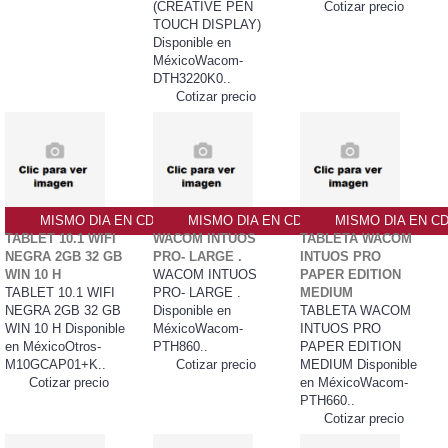
(CREATIVE PEN
Cotizar precio
TOUCH DISPLAY)
Disponible en
MéxicoWacom-
DTH3220K0..
Cotizar precio
MISMO DIA EN CDMX
MISMO DIA EN CDMX
MISMO DIA EN C
TABLET 10.1 WIFI
WACOM INTUOS
TABLETA WACOM
NEGRA 2GB 32 GB
PRO- LARGE .
INTUOS PRO
WIN 10 H
WACOM INTUOS
PAPER EDITION
TABLET 10.1 WIFI
PRO- LARGE .
MEDIUM
NEGRA 2GB 32 GB
Disponible en
TABLETA WACOM
WIN 10 H Disponible
MéxicoWacom-
INTUOS PRO
en MéxicoOtros-
PTH860..
PAPER EDITION
M10GCAP01+K..
Cotizar precio
MEDIUM Disponible
Cotizar precio
en MéxicoWacom-
PTH660..
Cotizar precio