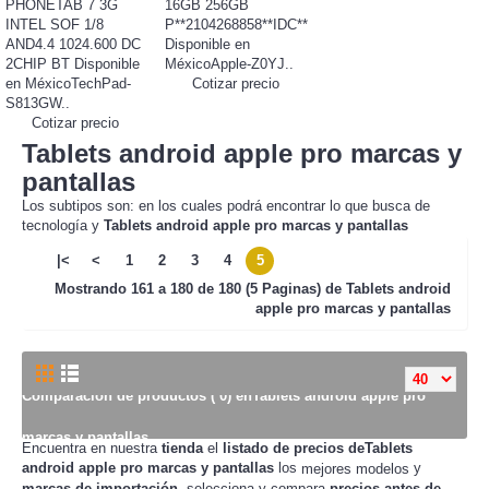
PHONETAB 7 3G
16GB 256GB
INTEL SOF 1/8
P**2104268858**IDC**
AND4.4 1024.600 DC
Disponible en
2CHIP BT Disponible
MéxicoApple-Z0YJ..
en MéxicoTechPad-
Cotizar precio
S813GW..
Cotizar precio
Tablets android apple pro marcas y
pantallas
Los subtipos son: en los cuales podrá encontrar lo que busca de
tecnología y
Tablets android apple pro marcas y pantallas
|<
<
1
2
3
4
5
Mostrando
161 a 180 de 180 (5 Paginas) de
Tablets android
apple pro marcas y pantallas
Comparación de productos ( 0) enTablets android apple pro
marcas y pantallas
Encuentra en nuestra
tienda
el
listado de precios deTablets
android apple pro marcas y pantallas
los
y
mejores modelos
marcas de importación
, selecciona y compara
precios
antes de