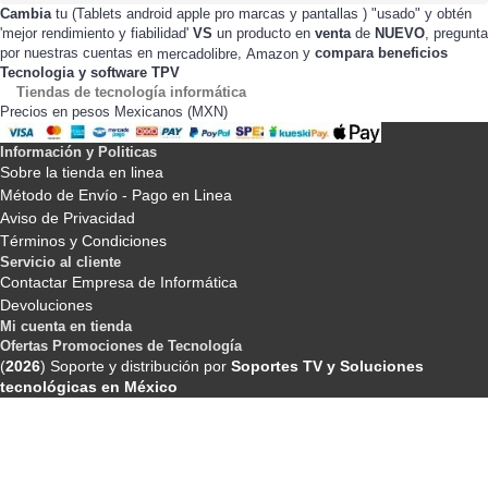
Cambia
tu (Tablets android apple pro marcas y pantallas ) "usado" y obtén
'mejor rendimiento y fiabilidad'
VS
un producto en
venta
de
NUEVO
, pregunta
por nuestras cuentas en
,
y
compara beneficios
mercadolibre
Amazon
Tecnologia y software TPV
Tiendas de tecnología informática
Precios en pesos Mexicanos (MXN)
Información y Politicas
Sobre la tienda en linea
Método de Envío - Pago en Linea
Aviso de Privacidad
Términos y Condiciones
Servicio al cliente
Contactar Empresa de Informática
Devoluciones
Mi cuenta en tienda
Ofertas Promociones de Tecnología
(
2026
) Soporte y distribución por
Soportes TV y Soluciones
tecnológicas en México