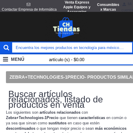
Venta Express
Mi
Consumibles
Apple Equipos y
x Marcas
Contactar Empresa de Informática
cuenta
Accesorios
MENÚ
artículo (s) - $0.00
ZEBRA+TECHNOLOGIES-1PRECIO- PRODUCTOS SIMIL
Buscar artículos
relacionados, listado de
productos en venta
Los siguientes son
artículos
relacionados
con
Zebra+Technologies-1Precio
que tienen
características
en común o
ya sea que sirvan como
sustitutos
en caso que estén
descontinuados
o que tengan mejor precio o sean
más económicos