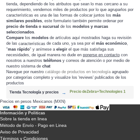
tienda, dependiendo de los atributos que sean lo mas cercano a su
requerimiento, vendemos miles de productos por lo que agruparlos por
características es una de las formas de colocar juntos los
más
similares posibles
, este formulario también permite ordenar por
precio de tienda o sucursal
de los
modelos y marcas
seleccionados
.
Compare
los
modelos
de artículos aquí mostrados haga su revisión
de las
de cada uno, ya sea por el
más económico
,
características
"
mas rápido
" y anímese a
elegir
el que más satisfaga sus
necesidades, de igual manera no dude en
ponerse en contacto
con
nosotros a nuestros
teléfonos
y correos de atención o por medio de
nuestro sistema de
chat
Navegue por nuestro
catálogo de productos en tecnología
agrupado
por categorías completo y visualize los 'reviews' publicados de los
productos
Precio deZebra+Technologies 1
Tienda Tecnología y precios
Precios en pesos Mexicanos (MXN)
Información y Politicas
Sobre la tienda en linea
Método de Envío - Pago en Linea
Aviso de Privacidad
Términos y Condiciones