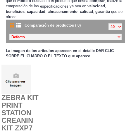
que el
modelo
buscado o el producto que desea
comprar
, realize la
comparación de las
ya sea en
velocidad
,
especificaciones
beneficios
,
capacidad
,
almacenamiento
,
calidad
,
garantía
que se
ofrece.
Comparación de productos ( 0)
La imagen de los artículos aparecen en el detalle
DAR CLIC
SOBRE EL CUADRO O EL TEXTO que aparece
ZEBRA KIT
PRINT
STATION
CREANIN
KIT ZXP7