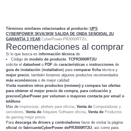
Términos similares relacionados al producto
:
UPS
CYBERPOWER 3KVA/3KW SALIDA DE ONDA SENOIDAL 2U
GARANTÍA 3 YEAR
CyberPower-PR3000RT2U
,
Recomendaciones al comprar
Si lo que busca es
información técnica
de
Código de
modelo de producto
:
TC
PR3000RT2U
solicite el
datasheet
o
PDF
de
características
e
instrucciones
de
guia de instalación
(
installation
) para
comparar
ficha
técnica y
mejor precio
, también listamos algunos productos recomendados
más económicos
o de mejor calidad:
Visita nuestros otros productos (
reviews
) y compara las ofertas
para obtener el mejor
precio de compra
, para cotización y
preciosCyberPower
por volumen o mayoreo contacta por email o
teléfono
Más de
Impresoras, plotters para oficina
,
Venta de
Computadoras y
servidores
,
Venta de
Adquiere Software oficina
,
Venta de
Productos
de gaming mejor precio
Para
descarga de drivers y controladores
favor de visitar la página
oficial
de
fabricanteCyberPower dePR3000RT2U
, así como para