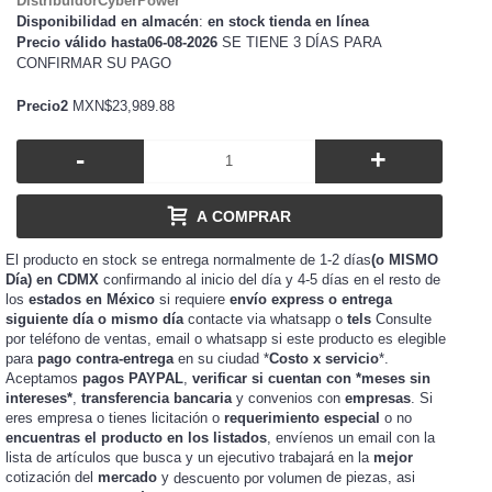
DistribuidorCyberPower
Disponibilidad en almacén
:
en stock tienda en línea
Precio válido hasta06-08-2026
SE TIENE 3 DÍAS PARA
CONFIRMAR SU PAGO
Precio2
MXN$23,989.88
-
+
A COMPRAR
El producto en stock se entrega normalmente de 1-2 días
(o MISMO
Día) en CDMX
confirmando al inicio del día y 4-5 días en el resto de
los
estados en México
si requiere
envío express o entrega
siguiente día o mismo día
contacte via whatsapp o
tels
Consulte
por teléfono de ventas, email o whatsapp si este producto es elegible
para
pago contra-entrega
en su ciudad *
Costo x servicio
*.
Aceptamos
pagos PAYPAL
,
verificar si cuentan con *meses sin
intereses*
,
transferencia bancaria
y convenios con
empresas
. Si
eres
o tienes
o
requerimiento especial
o no
empresa
licitación
encuentras el producto en los listados
, envíenos un email con la
lista de artículos que busca y un ejecutivo trabajará en la
mejor
cotización del
mercado
y
de piezas, asi
descuento por volumen