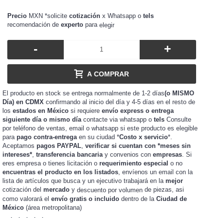
Precio
MXN *solicite
cotización
x Whatsapp o
tels
recomendación de
experto
para
elegir
-
+
A COMPRAR
El producto en stock se entrega normalmente de 1-2 días
(o MISMO
Día) en CDMX
confirmando al inicio del día y 4-5 días en el resto de
los
estados en México
si requiere
envío express o entrega
siguiente día o mismo día
contacte via whatsapp o
tels
Consulte
por teléfono de ventas, email o whatsapp si este producto es elegible
para
pago contra-entrega
en su ciudad *
Costo x servicio
*.
Aceptamos
pagos PAYPAL
,
verificar si cuentan con *meses sin
intereses*
,
transferencia bancaria
y convenios con
empresas
. Si
eres
o tienes
o
requerimiento especial
o no
empresa
licitación
encuentras el producto en los listados
, envíenos un email con la
lista de artículos que busca y un ejecutivo trabajará en la
mejor
cotización del
mercado
y
de piezas, asi
descuento por volumen
como valorará el
envío gratis o incluido
dentro de la
Ciudad de
México
(área metropolitana)