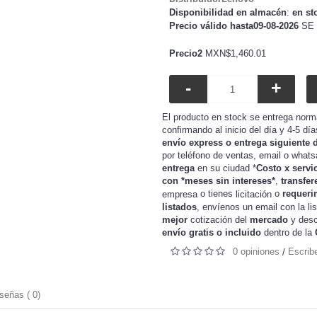
Disponibilidad en almacén
:
en st
Precio válido hasta09-08-2026
SE 
Precio2
MXN$1,460.01
-
+
El producto en stock se entrega norm
confirmando al inicio del día y 4-5 dí
envío express o entrega siguiente 
por teléfono de ventas, email o whats
entrega
en su ciudad *
Costo x servi
con *meses sin intereses*
,
transfer
o tienes
o
requeri
empresa
licitación
listados
, envíenos un email con la li
mejor
cotización del
mercado
y
desc
envío gratis o incluido
dentro de la
0 opiniones
Escrib
/
señas ( 0)