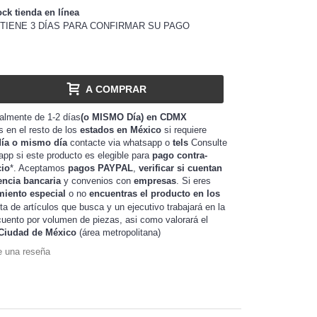
ock tienda en línea
TIENE 3 DÍAS PARA CONFIRMAR SU PAGO
A COMPRAR
almente de 1-2 días
(o MISMO Día) en CDMX
as en el resto de los
estados en México
si requiere
día o mismo día
contacte via whatsapp o
tels
Consulte
app si este producto es elegible para
pago contra-
cio
*. Aceptamos
pagos PAYPAL
,
verificar si cuentan
encia bancaria
y convenios con
empresas
. Si eres
miento especial
o no
encuentras el producto en los
sta de artículos que busca y un ejecutivo trabajará en la
de piezas, asi como valorará el
uento por volumen
Ciudad de México
(área metropolitana)
e una reseña