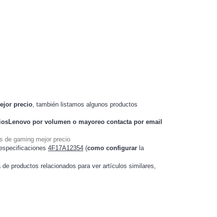
ejor precio
, también listamos algunos productos
ciosLenovo
por volumen o mayoreo contacta por email
s de gaming mejor precio
especificaciones
4F17A12354
(
como configurar
la
a de productos relacionados para ver artículos
,
similares