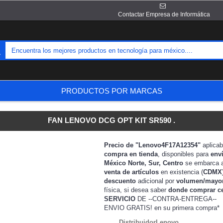
Contactar Empresa de Informática
PRODUCTOS POR MARCAS
FAN LENOVO DCG OPT KIT SR590 .
Precio de "Lenovo4F17A12354"
aplicab
compra en tienda
, disponibles para
env
México Norte, Sur, Centro
se embarca 
venta de artículos
en existencia (
CDMX
descuento
adicional por
volumen/mayo
física, si desea saber
donde comprar c
SERVICIO
DE --CONTRA-ENTREGA--
ENVIO GRATIS!
en su primera compra*
DistribuidorLenovo