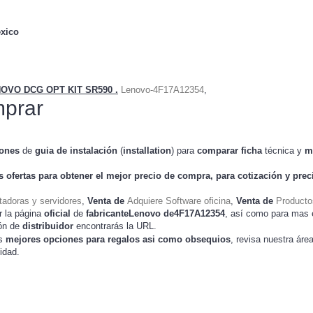
xico
OVO DCG OPT KIT SR590 .
Lenovo-4F17A12354
,
prar
iones
de
guia de instalación
(
installation
) para
comparar
ficha
técnica y
m
s ofertas para obtener el mejor
precio de compra
, para cotización y
pre
adoras y servidores
,
Venta de
Adquiere Software oficina
,
Venta de
Producto
r la página
oficial
de
fabricanteLenovo de4F17A12354
, así como para mas 
ión de
distribuidor
encontrarás la URL.
as
mejores opciones para regalos asi como obsequios
, revisa nuestra áre
idad.