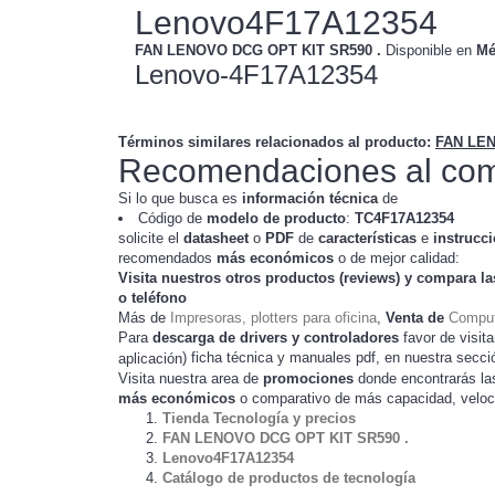
Lenovo4F17A12354
FAN LENOVO DCG OPT KIT SR590 .
Disponible en
Mé
Lenovo-4F17A12354
Términos similares relacionados al producto
:
FAN LEN
Recomendaciones al com
Si lo que busca es
información técnica
de
Código de
modelo de producto
:
TC
4F17A12354
solicite el
datasheet
o
PDF
de
características
e
instrucc
recomendados
más económicos
o de mejor calidad:
Visita nuestros otros productos (
reviews
) y compara la
o teléfono
Más de
Impresoras, plotters para oficina
,
Venta de
Comput
Para
descarga de drivers y controladores
favor de visita
) ficha técnica y manuales pdf, en nuestra secc
aplicación
Visita nuestra area de
promociones
donde encontrarás l
más económicos
o comparativo de más capacidad, veloc
Tienda Tecnología y precios
FAN LENOVO DCG OPT KIT SR590 .
Lenovo4F17A12354
Catálogo de productos de tecnología