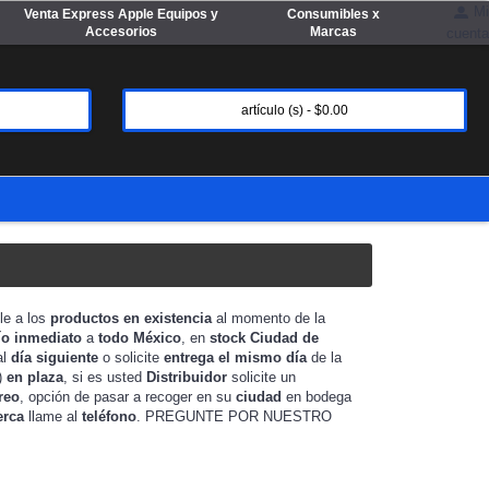
Mi
Venta Express Apple Equipos y
Consumibles x
Accesorios
Marcas
cuenta
artículo (s) - $0.00
le a los
productos en existencia
al momento de la
ío inmediato
a
todo México
, en
stock
Ciudad de
al
día siguiente
o solicite
entrega el mismo día
de la
)
en plaza
, si es usted
Distribuidor
solicite un
reo
, opción de pasar a recoger en su
ciudad
en bodega
erca
llame al
teléfono
. PREGUNTE POR NUESTRO