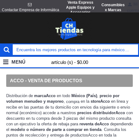
Venta Express
Mi
Consumibles
Apple Equipos y
x Marcas
Contactar Empresa de Informática
cuenta
Accesorios
MENÚ
artículo (s) - $0.00
ACCO - VENTA DE PRODUCTOS
Distribución de
marcaAcco
en todo
México (País)
,
precio por
volumen menudeo y mayoreo
,
en la
storeAcco
en linea y
compra
recibe en las puertas de tu domicilio con envios dia siguiente o envio
normal (económico) accede a nuestros
precios distribuidorAcco
con
descuento en tu compra desde 3 piezas del mismo producto consulta
con un ejecutivo la
para
reventa deAcco
dependiendo
oferta de rebaja
el
modelo o número de parte a comprar en tienda
. Consulta los
puntos de recolección y entrega de productosAcco en toda la