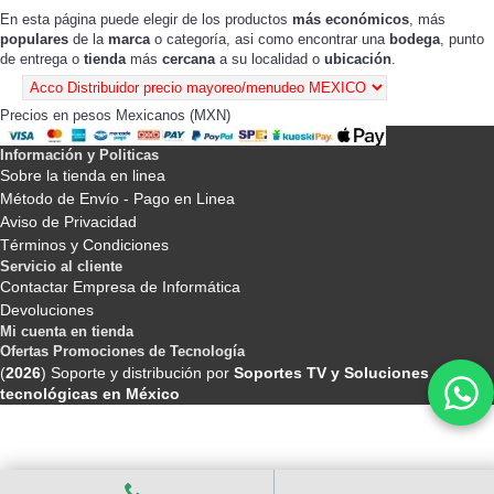
En esta página puede elegir de los productos
más económicos
, más
populares
de la
marca
o categoría, asi como encontrar una
bodega
, punto
de entrega o
tienda
más
cercana
a su localidad o
ubicación
.
Precios en pesos Mexicanos (MXN)
Información y Politicas
Sobre la tienda en linea
Método de Envío - Pago en Linea
Aviso de Privacidad
Términos y Condiciones
Servicio al cliente
Contactar Empresa de Informática
Devoluciones
Mi cuenta en tienda
Ofertas Promociones de Tecnología
(
2026
) Soporte y distribución por
Soportes TV y Soluciones
tecnológicas en México