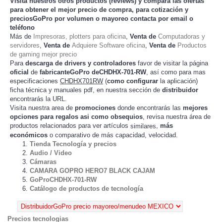
Visita nuestros otros productos (
reviews
) y compara las ofertas
para obtener el mejor
precio de compra
, para cotización y
preciosGoPro
por volumen o mayoreo contacta por email o
teléfono
Más de
Impresoras, plotters para oficina
,
Venta de
Computadoras y
servidores
,
Venta de
Adquiere Software oficina
,
Venta de
Productos
de gaming mejor precio
Para
descarga de drivers y controladores
favor de visitar la página
oficial
de
fabricanteGoPro deCHDHX-701-RW
, así como para mas
especificaciones
CHDHX701RW
(
como configurar
la
)
aplicación
ficha técnica y manuales pdf, en nuestra sección de
distribuidor
encontrarás la URL.
Visita nuestra area de
promociones
donde encontrarás las
mejores
opciones para regalos asi como obsequios
, revisa nuestra área de
productos relacionados para ver artículos
,
más
similares
económicos
o comparativo de más capacidad, velocidad.
Tienda Tecnología y precios
Audio / Video
Cámaras
CAMARA GOPRO HERO7 BLACK CAJAM
GoProCHDHX-701-RW
Catálogo de productos de tecnología
Precios tecnologias