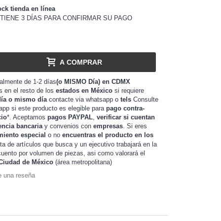
ock tienda en línea
TIENE 3 DÍAS PARA CONFIRMAR SU PAGO
A COMPRAR
almente de 1-2 días
(o MISMO Día) en CDMX
as en el resto de los
estados en México
si requiere
día o mismo día
contacte via whatsapp o
tels
Consulte
app si este producto es elegible para
pago contra-
cio
*. Aceptamos
pagos PAYPAL
,
verificar si cuentan
encia bancaria
y convenios con
empresas
. Si eres
miento especial
o no
encuentras el producto en los
sta de artículos que busca y un ejecutivo trabajará en la
de piezas, asi como valorará el
uento por volumen
Ciudad de México
(área metropolitana)
e una reseña