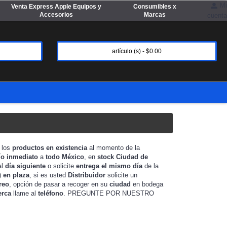
Mi
Venta Express Apple Equipos y
Consumibles x
Accesorios
Marcas
cuenta
artículo (s) - $0.00
a los
productos en existencia
al momento de la
ío inmediato
a
todo México
, en
stock
Ciudad de
al
día siguiente
o solicite
entrega el mismo día
de la
)
en plaza
, si es usted
Distribuidor
solicite un
reo
, opción de pasar a recoger en su
ciudad
en bodega
erca
llame al
teléfono
. PREGUNTE POR NUESTRO