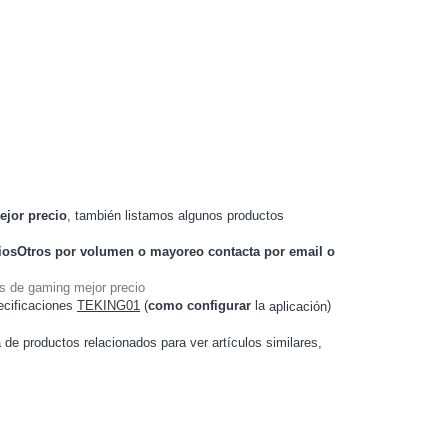
ejor precio
, también listamos algunos productos
iosOtros
por volumen o mayoreo contacta por email o
s de gaming mejor precio
ecificaciones
TEKING01
(
como configurar
la
)
aplicación
a de productos relacionados para ver artículos
,
similares