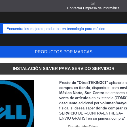
Contactar Empresa de Informática
PRODUCTOS POR MARCAS
INSTALACIÓN SILVER PARA SERVIDO SERVIDOR
Precio de "OtrosTEKING01"
aplicable 
compra en tienda
, disponibles para
env
México Norte, Sur, Centro
se embarca 
venta de artículos
en existencia (
CDMX
descuento
adicional por
volumen/mayo
física, si desea saber
donde comprar c
SERVICIO
DE --CONTRA-ENTREGA--
ENVIO GRATIS!
en su primera compra*
DistribuidorOtros