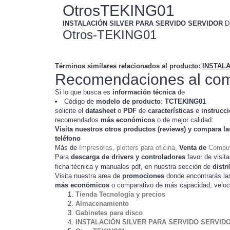
OtrosTEKING01
INSTALACIÓN SILVER PARA SERVIDO SERVIDOR
Di
Otros-TEKING01
Términos similares relacionados al producto
:
INSTAL
Recomendaciones al com
Si lo que busca es
información técnica
de
Código de
modelo de producto
:
TC
TEKING01
solicite el
datasheet
o
PDF
de
características
e
instrucc
recomendados
más económicos
o de mejor calidad:
Visita nuestros otros productos (
reviews
) y compara la
teléfono
Más de
Impresoras, plotters para oficina
,
Venta de
Comput
Para
descarga de drivers y controladores
favor de visita
ficha técnica y manuales pdf, en nuestra sección de
distr
Visita nuestra area de
promociones
donde encontrarás l
más económicos
o comparativo de más capacidad, veloc
Tienda Tecnología y precios
Almacenamiento
Gabinetes para disco
INSTALACIÓN SILVER PARA SERVIDO SERVID