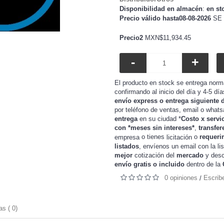
Disponibilidad en almacén
:
en st
Precio válido hasta08-08-2026
SE 
Precio2
MXN$11,934.45
-
+
El producto en stock se entrega norm
confirmando al inicio del día y 4-5 dí
envío express o entrega siguiente 
por teléfono de ventas, email o whats
entrega
en su ciudad *
Costo x servi
con *meses sin intereses*
,
transfer
o tienes
o
requeri
empresa
licitación
listados
, envíenos un email con la li
mejor
cotización del
mercado
y
desc
envío gratis o incluido
dentro de la
0 opiniones
Escrib
/
s ( 0)