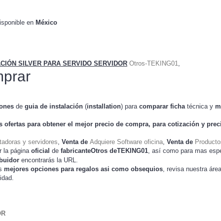
sponible en
México
ACIÓN SILVER PARA SERVIDO SERVIDOR
Otros-TEKING01
,
prar
iones
de
guia de instalación
(
installation
) para
comparar
ficha
técnica y
m
s ofertas para obtener el mejor
precio de compra
, para cotización y
prec
adoras y servidores
,
Venta de
Adquiere Software oficina
,
Venta de
Producto
r la página
oficial
de
fabricanteOtros deTEKING01
, así como para mas esp
ibuidor
encontrarás la URL.
as
mejores opciones para regalos asi como obsequios
, revisa nuestra áre
idad.
OR