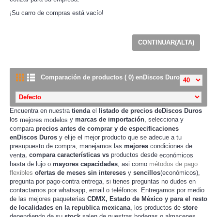
¡Su carro de compras está vacío!
CONTINUAR(ALTA)
Comparación de productos ( 0) enDiscos Duros
Encuentra en nuestra
tienda
el
listado de precios deDiscos Duros
los
y
marcas de importación
, selecciona y
mejores modelos
compara
precios
antes de
comprar
y de especificaciones
enDiscos Duros
y elije el mejor producto que se adecue a tu
presupuesto de
, manejamos las
mejores
condiciones de
compra
,
compara
características
vs
productos desde
venta
económicos
hasta de lujo o
mayores capacidades
, asi como
métodos de pago
flexibles
ofertas de meses sin intereses
y
sencillos
(económicos),
pregunta por pago-contra entrega, si tienes preguntas no dudes en
contactarnos por whatsapp, email o teléfonos. Entregamos por medio
de las mejores paqueterias
CDMX, Estado de México y para el resto
de localidades en la republica mexicana
, los productos de
store
dependiendo de su
stock
salen de nuestras
bodegas o almacenes