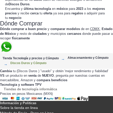
de
Discos Duros
.
Encuentra y
última tecnología
en
méxico
para
2023
a los
mejores
precios
y recibe
cerca
tu
oferta
ya sea para
regalos
o adquirir para
tu
negocio
Dónde Comprar
Dónde comprar a buen precio
y
comparar modelos
de
en
CDMX
,
Estado
de México
y resto de
ciudades
y municipios
cercanos
donde puede pasar a
recoger
físicamente
Almacenamiento y Cómputo
Tienda Tecnología y precios y Cómputo
Discos Duros y Cómputo
Cambia
tu (Discos Duros ) "usado" y obtén 'mejor rendimiento y fiabilidad'
VS
un producto en
venta
de
NUEVO
, pregunta por nuestras cuentas en
,
y
compara beneficios
mercadolibre
Amazon
Tecnologia y software TPV
Tiendas de tecnología informática
Precios en pesos Mexicanos (MXN)
Información y Politicas
Sobre la tienda en linea