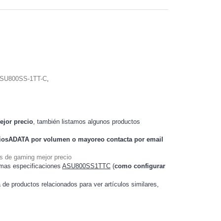
SU800SS-1TT-C
,
ejor precio
, también listamos algunos productos
ciosADATA
por volumen o mayoreo contacta por email
s de gaming mejor precio
 mas especificaciones
ASU800SS1TTC
(
como configurar
a de productos relacionados para ver artículos
,
similares