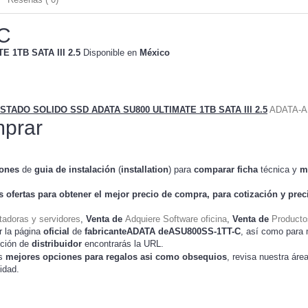
C
 1TB SATA III 2.5
Disponible en
México
STADO SOLIDO SSD ADATA SU800 ULTIMATE 1TB SATA III 2.5
ADATA-A
prar
iones
de
guia de instalación
(
installation
) para
comparar
ficha
técnica y
m
s ofertas para obtener el mejor
precio de compra
, para cotización y
pre
adoras y servidores
,
Venta de
Adquiere Software oficina
,
Venta de
Producto
r la página
oficial
de
fabricanteADATA deASU800SS-1TT-C
, así como para
cción de
distribuidor
encontrarás la URL.
as
mejores opciones para regalos asi como obsequios
, revisa nuestra áre
idad.