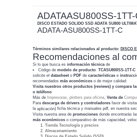
ADATAASU800SS-1TT-
DISCO ESTADO SOLIDO SSD ADATA SU800 ULTIMATE
ADATA-ASU800SS-1TT-C
Términos similares relacionados al producto
:
DISCO E
Recomendaciones al com
Si lo que busca es
información técnica
de
Código de
modelo de producto
:
TC
ASU800SS-1TT-C
solicite el
datasheet
o
PDF
de
características
e
instrucc
recomendados
más económicos
o de mejor calidad:
Visita nuestros otros productos (
reviews
) y compara la
o teléfono
Más de
Impresoras, plotters para oficina
,
Venta de
Comput
Para
descarga de drivers y controladores
favor de visita
la
) ficha técnica y manuales pdf, en nuestra se
aplicación
Visita nuestra area de
promociones
donde encontrarás l
más económicos
o comparativo de más capacidad, veloc
Tienda Tecnología y precios
Almacenamiento
Discos de Estado Solido (SSD)