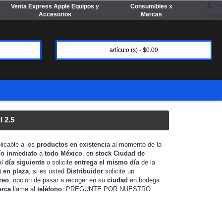
Mi
Venta Express Apple Equipos y
Consumibles x
Accesorios
Marcas
cuenta
artículo (s) - $0.00
 2.5
licable a los
productos en existencia
al momento de la
ío inmediato
a
todo México
, en
stock
Ciudad de
al
día siguiente
o solicite
entrega el mismo día
de la
)
en plaza
, si es usted
Distribuidor
solicite un
reo
, opción de pasar a recoger en su
ciudad
en bodega
erca
llame al
teléfono
. PREGUNTE POR NUESTRO