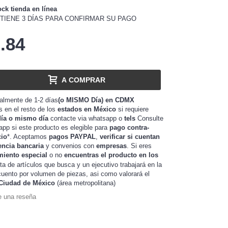
ock tienda en línea
TIENE 3 DÍAS PARA CONFIRMAR SU PAGO
.84
A COMPRAR
almente de 1-2 días
(o MISMO Día) en CDMX
as en el resto de los
estados en México
si requiere
día o mismo día
contacte via whatsapp o
tels
Consulte
app si este producto es elegible para
pago contra-
cio
*. Aceptamos
pagos PAYPAL
,
verificar si cuentan
encia bancaria
y convenios con
empresas
. Si eres
miento especial
o no
encuentras el producto en los
sta de artículos que busca y un ejecutivo trabajará en la
de piezas, asi como valorará el
uento por volumen
Ciudad de México
(área metropolitana)
e una reseña