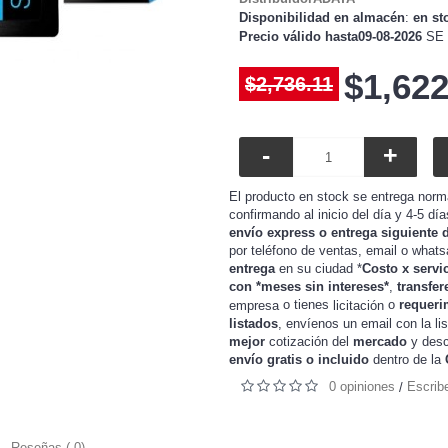
Disponibilidad en almacén
:
en st
Precio válido hasta09-08-2026
SE 
$1,622
$2,736.11
-
+
El producto en stock se entrega norm
confirmando al inicio del día y 4-5 dí
envío express o entrega siguiente 
por teléfono de ventas, email o whats
entrega
en su ciudad *
Costo x servi
con *meses sin intereses*
,
transfer
o tienes
o
requeri
empresa
licitación
listados
, envíenos un email con la li
mejor
cotización del
mercado
y
desc
envío gratis o incluido
dentro de la
0 opiniones
Escrib
/
Reseñas ( 0)