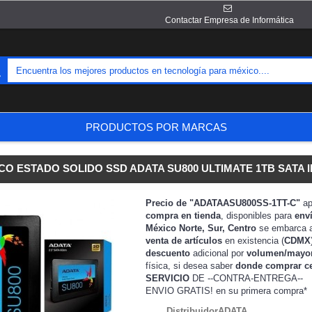
Contactar Empresa de Informática
PRODUCTOS POR MARCAS
CO ESTADO SOLIDO SSD ADATA SU800 ULTIMATE 1TB SATA III
Precio de "ADATAASU800SS-1TT-C"
ap
compra en tienda
, disponibles para
env
México Norte, Sur, Centro
se embarca 
venta de artículos
en existencia (
CDMX
descuento
adicional por
volumen/mayo
física, si desea saber
donde comprar c
SERVICIO
DE --CONTRA-ENTREGA--
ENVIO GRATIS!
en su primera compra*
DistribuidorADATA