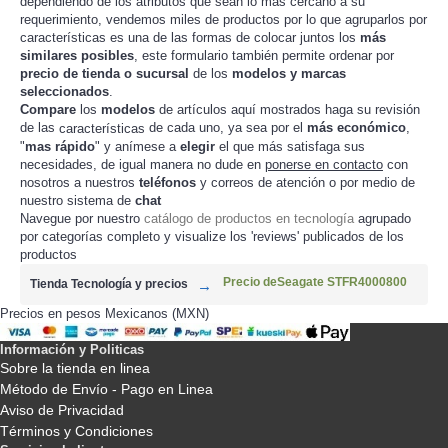
dependiendo de los atributos que sean lo mas cercano a su
requerimiento, vendemos miles de productos por lo que agruparlos por
características es una de las formas de colocar juntos los
más
similares posibles
, este formulario también permite ordenar por
precio de tienda o sucursal
de los
modelos y marcas
seleccionados
.
Compare
los
modelos
de artículos aquí mostrados haga su revisión
de las
de cada uno, ya sea por el
más económico
,
características
"
mas rápido
" y anímese a
elegir
el que más satisfaga sus
necesidades, de igual manera no dude en
ponerse en contacto
con
nosotros a nuestros
teléfonos
y correos de atención o por medio de
nuestro sistema de
chat
Navegue por nuestro
catálogo de productos en tecnología
agrupado
por categorías completo y visualize los 'reviews' publicados de los
productos
Precio deSeagate STFR4000800
Tienda Tecnología y precios
Precios en pesos Mexicanos (MXN)
Información y Politicas
Sobre la tienda en linea
Método de Envío - Pago en Linea
Aviso de Privacidad
Términos y Condiciones