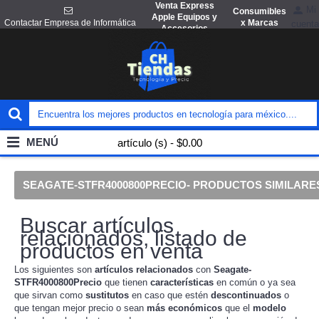
Venta Express
Mi
Consumibles
Apple Equipos y
x Marcas
Contactar Empresa de Informática
cuenta
Accesorios
MENÚ
artículo (s) - $0.00
SEAGATE-STFR4000800PRECIO- PRODUCTOS SIMILARE
Buscar artículos
relacionados, listado de
productos en venta
Los siguientes son
artículos
relacionados
con
Seagate-
STFR4000800Precio
que tienen
características
en común o ya sea
que sirvan como
sustitutos
en caso que estén
descontinuados
o
que tengan mejor precio o sean
más económicos
que el
modelo