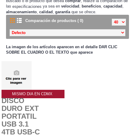
buscado o el producto que desea
comprar
, realize la comparación de
las
ya sea en
velocidad
,
beneficios
,
capacidad
,
especificaciones
almacenamiento
,
calidad
,
garantía
que se ofrece.
Comparación de productos ( 0)
La imagen de los artículos aparecen en el detalle
DAR CLIC
SOBRE EL CUADRO O EL TEXTO que aparece
MISMO DIA EN CDMX
DISCO
DURO EXT
PORTATIL
USB 3.1
4TB USB-C