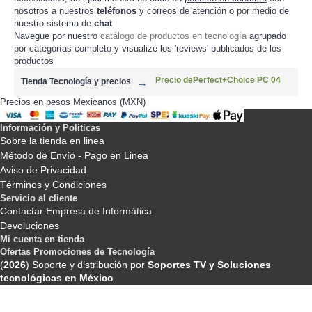
nosotros a nuestros
teléfonos
y correos de atención o por medio de
nuestro sistema de
chat
Navegue por nuestro
catálogo de productos en tecnología
agrupado
por categorías completo y visualize los 'reviews' publicados de los
productos
Precio dePerfect+Choice PC 04
Tienda Tecnología y precios
Precios en pesos Mexicanos (MXN)
Información y Politicas
Sobre la tienda en linea
Método de Envío - Pago en Linea
Aviso de Privacidad
Términos y Condiciones
Servicio al cliente
Contactar Empresa de Informática
Devoluciones
Mi cuenta en tienda
Ofertas Promociones de Tecnología
(
2026
) Soporte y distribución por
Soportes TV y Soluciones
tecnológicas en México