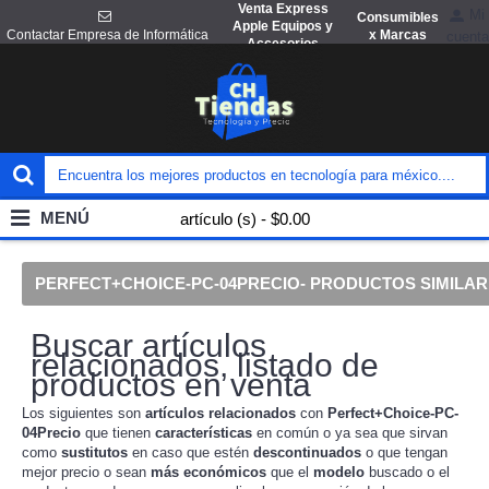
Venta Express
Mi
Consumibles
Apple Equipos y
x Marcas
Contactar Empresa de Informática
cuenta
Accesorios
MENÚ
artículo (s) - $0.00
PERFECT+CHOICE-PC-04PRECIO- PRODUCTOS SIMILA
Buscar artículos
relacionados, listado de
productos en venta
Los siguientes son
artículos
relacionados
con
Perfect+Choice-PC-
04Precio
que tienen
características
en común o ya sea que sirvan
como
sustitutos
en caso que estén
descontinuados
o que tengan
mejor precio o sean
más económicos
que el
modelo
buscado o el