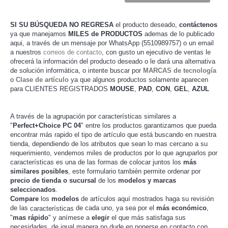
SI SU BÚSQUEDA NO REGRESA
el producto deseado,
contáctenos
ya que manejamos
MILES de PRODUCTOS
ademas de lo publicado
aqui, a través de un mensaje por WhatsApp (5510989757) o un email
a nuestros
correos de contacto
, con gusto un ejecutivo de ventas le
ofrecerá la información del producto deseado o le dará una alternativa
de solución informática, o intente buscar por
MARCAS de tecnología
o
Clase de artículo
ya que algunos productos solamente aparecen
para CLIENTES REGISTRADOS
MOUSE
,
PAD
,
CON
,
GEL
,
AZUL
A través de la agrupación por características similares a
"
" entre los productos garantizamos que pueda
Perfect+Choice PC 04
encontrar más rapido el tipo de artículo que está buscando en nuestra
tienda, dependiendo de los atributos que sean lo mas cercano a su
requerimiento, vendemos miles de productos por lo que agruparlos por
características es una de las formas de colocar juntos los
más
similares posibles
, este formulario también permite ordenar por
precio de tienda o sucursal
de los
modelos y marcas
seleccionados
.
Compare
los
modelos
de artículos aquí mostrados haga su revisión
de las
de cada uno, ya sea por el
más económico
,
características
"
mas rápido
" y anímese a
elegir
el que más satisfaga sus
necesidades, de igual manera no dude en
ponerse en contacto
con