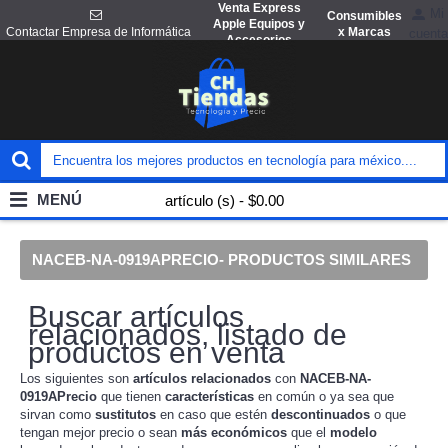
Venta Express
Mi
Consumibles
Apple Equipos y
x Marcas
Contactar Empresa de Informática
cuenta
Accesorios
MENÚ
artículo (s) - $0.00
NACEB-NA-0919APRECIO- PRODUCTOS SIMILARES
Buscar artículos
relacionados, listado de
productos en venta
Los siguientes son
artículos
relacionados
con
NACEB-NA-
0919APrecio
que tienen
características
en común o ya sea que
sirvan como
sustitutos
en caso que estén
descontinuados
o que
tengan mejor precio o sean
más económicos
que el
modelo