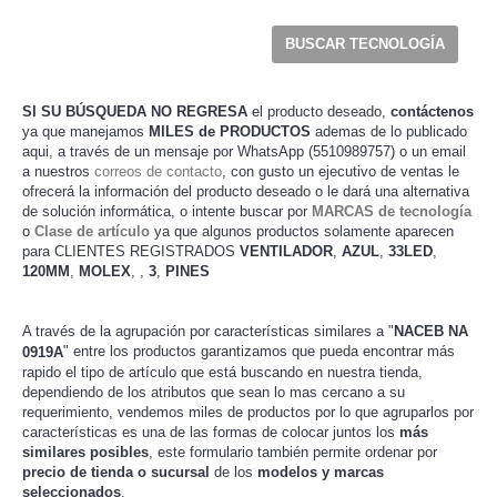
SI SU BÚSQUEDA NO REGRESA
el producto deseado,
contáctenos
ya que manejamos
MILES de PRODUCTOS
ademas de lo publicado
aqui, a través de un mensaje por WhatsApp (5510989757) o un email
a nuestros
correos de contacto
, con gusto un ejecutivo de ventas le
ofrecerá la información del producto deseado o le dará una alternativa
de solución informática, o intente buscar por
MARCAS de tecnología
o
Clase de artículo
ya que algunos productos solamente aparecen
para CLIENTES REGISTRADOS
VENTILADOR
,
AZUL
,
33LED
,
120MM
,
MOLEX
,
,
3
,
PINES
A través de la agrupación por características similares a "
NACEB NA
" entre los productos garantizamos que pueda encontrar más
0919A
rapido el tipo de artículo que está buscando en nuestra tienda,
dependiendo de los atributos que sean lo mas cercano a su
requerimiento, vendemos miles de productos por lo que agruparlos por
características es una de las formas de colocar juntos los
más
similares posibles
, este formulario también permite ordenar por
precio de tienda o sucursal
de los
modelos y marcas
seleccionados
.