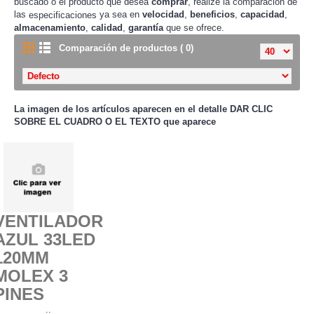
buscado o el producto que desea
comprar
, realize la comparación de
las
ya sea en
velocidad
,
beneficios
,
capacidad
,
especificaciones
almacenamiento
,
calidad
,
garantía
que se ofrece.
Comparación de productos ( 0)
La imagen de los artículos aparecen en el detalle
DAR CLIC
SOBRE EL CUADRO O EL TEXTO que aparece
VENTILADOR
AZUL 33LED
120MM
MOLEX 3
PINES
..