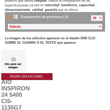
producto que desea
comprar
, realize la comparación de las
ya sea en
velocidad
,
beneficios
,
capacidad
,
especificaciones
almacenamiento
,
calidad
,
garantía
que se ofrece.
Comparación de productos ( 0)
La imagen de los artículos aparecen en el detalle
DAR CLIC
SOBRE EL CUADRO O EL TEXTO que aparece
MISMO DIA EN CDMX
AIO
INSPIRON
24 5400
CI5-
1135G7