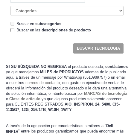
Buscar en
subcategorías
Buscar en las
descripciones
de
producto
SI SU BÚSQUEDA NO REGRESA
el producto deseado,
contáctenos
ya que manejamos
MILES de PRODUCTOS
ademas de lo publicado
aqui, a través de un mensaje por WhatsApp (5510989757) o un email
a nuestros
correos de contacto
, con gusto un ejecutivo de ventas le
ofrecerá la información del producto deseado o le dará una alternativa
de solución informática, o intente buscar por
MARCAS de tecnología
o
Clase de artículo
ya que algunos productos solamente aparecen
para CLIENTES REGISTRADOS
AIO
,
INSPIRON
,
24
,
5400
,
CI5-
1135G7
,
12G
,
256/1TB
,
W10H
,
1WTY
A través de la agrupación por características similares a "
Dell
" entre los productos garantizamos que pueda encontrar más
8NP1R