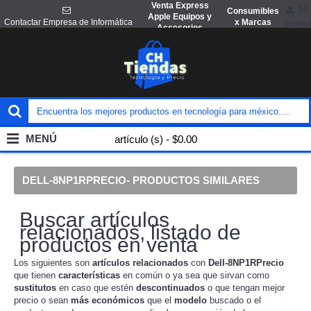
Venta Express
Mi
Consumibles
Apple Equipos y
x Marcas
Contactar Empresa de Informática
cuenta
Accesorios
MENÚ
artículo (s) - $0.00
DELL-8NP1RPRECIO- PRODUCTOS SIMILARES
Buscar artículos
relacionados, listado de
productos en venta
Los siguientes son
artículos
relacionados
con
Dell-8NP1RPrecio
que tienen
características
en común o ya sea que sirvan como
sustitutos
en caso que estén
descontinuados
o que tengan mejor
precio o sean
más económicos
que el
modelo
buscado o el