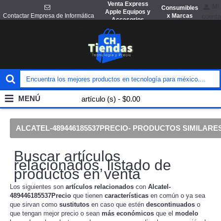
Venta Express
Mi
Consumibles
Apple Equipos y
x Marcas
Contactar Empresa de Informática
cuenta
Accesorios
MENÚ
artículo (s) - $0.00
ALCATEL-489446185537PRECIO- PRODUCTOS SIMILARE
Buscar artículos
relacionados, listado de
productos en venta
Los siguientes son
artículos
relacionados
con
Alcatel-
489446185537Precio
que tienen
características
en común o ya sea
que sirvan como
sustitutos
en caso que estén
descontinuados
o
que tengan mejor precio o sean
más económicos
que el
modelo