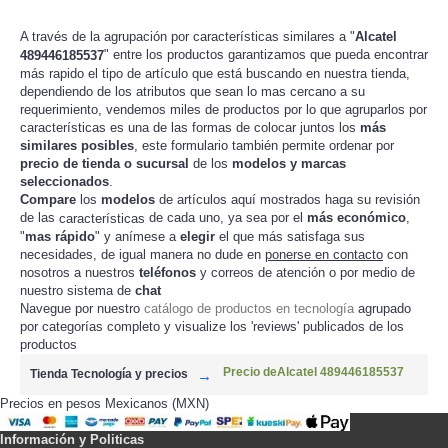
A través de la agrupación por características similares a "
Alcatel
" entre los productos garantizamos que pueda encontrar
489446185537
más rapido el tipo de artículo que está buscando en nuestra tienda,
dependiendo de los atributos que sean lo mas cercano a su
requerimiento, vendemos miles de productos por lo que agruparlos por
características es una de las formas de colocar juntos los
más
similares posibles
, este formulario también permite ordenar por
precio de tienda o sucursal
de los
modelos y marcas
seleccionados
.
Compare
los
modelos
de artículos aquí mostrados haga su revisión
de las
de cada uno, ya sea por el
más económico
,
características
"
mas rápido
" y anímese a
elegir
el que más satisfaga sus
necesidades, de igual manera no dude en
ponerse en contacto
con
nosotros a nuestros
teléfonos
y correos de atención o por medio de
nuestro sistema de
chat
Navegue por nuestro
catálogo de productos en tecnología
agrupado
por categorías completo y visualize los 'reviews' publicados de los
productos
Precio deAlcatel 489446185537
Tienda Tecnología y precios
Precios en pesos Mexicanos (MXN)
Información y Politicas