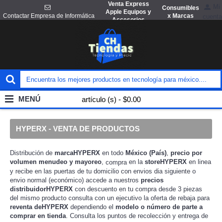
Venta Express
Mi
Consumibles
Apple Equipos y
x Marcas
Contactar Empresa de Informática
cuenta
Accesorios
MENÚ
artículo (s) - $0.00
HYPERX - VENTA DE PRODUCTOS
Distribución de
marcaHYPERX
en todo
México (País)
,
precio por
volumen menudeo y mayoreo
,
en la
storeHYPERX
en linea
compra
y recibe en las puertas de tu domicilio con envios dia siguiente o
envio normal (económico) accede a nuestros
precios
distribuidorHYPERX
con descuento en tu compra desde 3 piezas
del mismo producto consulta con un ejecutivo la
para
oferta de rebaja
reventa deHYPERX
dependiendo el
modelo o número de parte a
comprar en tienda
. Consulta los puntos de recolección y entrega de