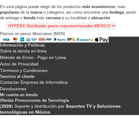
En esta página puede elegir de los productos
más económicos
, más
populares
de la
marca
o categoría, asi como encontrar una
bodega
, punto
de entrega o
tienda
más
cercana
a su localidad o
ubicación
.
Precios en pesos Mexicanos (MXN)
Información y Politicas
Sobre la tienda en linea
Método de Envío - Pago en Linea
Aviso de Privacidad
Términos y Condiciones
Servicio al cliente
Contactar Empresa de Informática
Devoluciones
Mi cuenta en tienda
Ofertas Promociones de Tecnología
(
2026
) Soporte y distribución por
Soportes TV y Soluciones
tecnológicas en México