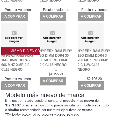
CL15 NEGRO
CL20 NEGRO
CL16 NEGRO
..
..
..
Precio x volumen
Precio x volumen
Precio x volumen
A COMPRAR
A COMPRAR
A COMPRAR
MISMO DIA EN CDMX
HYPERX RAM FURY
HYPERX RAM FURY
HYPERX RAM FURY
8G DIMM DDR4 30
16G DIMM DDR4 3
16G DIMM DDR4 2
00 MHZ RGB XMP
200 MHZ RGB XMP
666 MHZ XMP 2.0
2.0 CL15 NEGRO
2.0/1.2V/CL16
CL16 NEGRO
..
NEGRO
..
$1,155.21
..
Precio x volumen
$2,196.20
A COMPRAR
A COMPRAR
A COMPRAR
Modelo más nuevo de marca
En nuestro
listado
puede encontrar el
modelo mas nuevo
de
'HYPERX'
ó
reciente
, asi como puede solicitar un
modelo sustituto
o
similar
recomendado por nuestros ejecutivos de
ventas
.
Teléfonos de contacto para