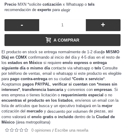
Precio
MXN *solicite
cotización
x Whatsapp o
tels
recomendación de
experto
para
elegir
-
+
A COMPRAR
El producto en stock se entrega normalmente de 1-2 días
(o MISMO
Día) en CDMX
confirmando al inicio del día y 4-5 días en el resto de
los
estados en México
si requiere
envío express o entrega
siguiente día o mismo día
contacte via whatsapp o
tels
Consulte
por teléfono de ventas, email o whatsapp si este producto es elegible
para
pago contra-entrega
en su ciudad *
Costo x servicio
*.
Aceptamos
pagos PAYPAL
,
verificar si cuentan con *meses sin
intereses*
,
transferencia bancaria
y convenios con
empresas
. Si
eres
o tienes
o
requerimiento especial
o no
empresa
licitación
encuentras el producto en los listados
, envíenos un email con la
lista de artículos que busca y un ejecutivo trabajará en la
mejor
cotización del
mercado
y
de piezas, asi
descuento por volumen
como valorará el
envío gratis o incluido
dentro de la
Ciudad de
México
(área metropolitana)
0 opiniones
Escribe una reseña
/