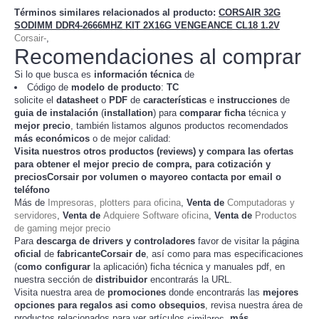
Términos similares relacionados al producto
:
CORSAIR 32G
SODIMM DDR4-2666MHZ KIT 2X16G VENGEANCE CL18 1.2V
Corsair-
,
Recomendaciones al comprar
Si lo que busca es
información técnica
de
Código de
modelo de producto
:
TC
solicite el
datasheet
o
PDF
de
características
e
instrucciones
de
guia de instalación
(
installation
) para
comparar
ficha
técnica y
mejor precio
, también listamos algunos productos recomendados
más económicos
o de mejor calidad:
Visita nuestros otros productos (
reviews
) y compara las ofertas
para obtener el mejor
precio de compra
, para cotización y
preciosCorsair
por volumen o mayoreo contacta por email o
teléfono
Más de
Impresoras, plotters para oficina
,
Venta de
Computadoras y
servidores
,
Venta de
Adquiere Software oficina
,
Venta de
Productos
de gaming mejor precio
Para
descarga de drivers y controladores
favor de visitar la página
oficial
de
fabricanteCorsair de
, así como para mas especificaciones
(
como configurar
la
) ficha técnica y manuales pdf, en
aplicación
nuestra sección de
distribuidor
encontrarás la URL.
Visita nuestra area de
promociones
donde encontrarás las
mejores
opciones para regalos asi como obsequios
, revisa nuestra área de
productos relacionados para ver artículos
,
más
similares